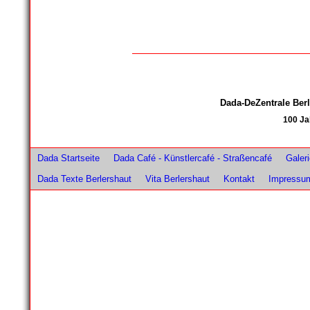
Dada-DeZentrale Be
100 Ja
Dada Startseite
Dada Café - Künstlercafé - Straßencafé
Galer
Dada Texte Berlershaut
Vita Berlershaut
Kontakt
Impressu