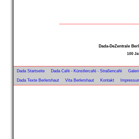
Dada-DeZentrale Be
100 Ja
Dada Startseite
Dada Café - Künstlercafé - Straßencafé
Galer
Dada Texte Berlershaut
Vita Berlershaut
Kontakt
Impressu