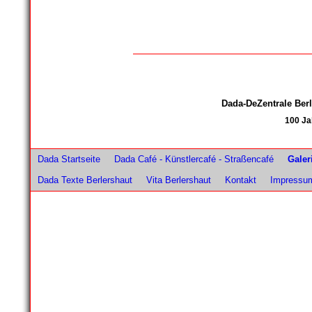
Dada-DeZentrale Be
100 Ja
Dada Startseite
Dada Café - Künstlercafé - Straßencafé
Galer
Dada Texte Berlershaut
Vita Berlershaut
Kontakt
Impressu