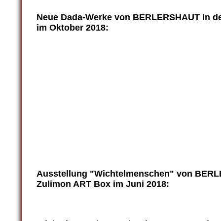
Neue Dada-Werke von BERLERSHAUT in der
im
Oktober 2018
:
dada-zulimon_0027
dada-zulimon_0021
dada-zulimon_0020
dada-zulimon_0023
dada-zulimon_0024
dada-zulimon_0022
Ausstellung "Wichtelmenschen" von BERL
Zulimon ART Box im Juni 2018: