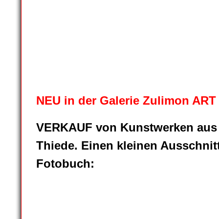
Zulimon-art-box_2018_08
Zulimon-art-box_2018_09
Zulimon-art-box_2018_12
Zulimon-art-box_2018_13
NEU in der Galerie Zulimon ART
VERKAUF von Kunstwerken aus
Thiede. Einen kleinen Ausschnit
Fotobuch: