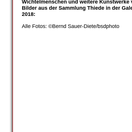
Wichtelmenschen und weitere Kunstwerk
Bilder aus der Sammlung Thiede in der Gal
2018:
Alle Fotos: ©Bernd Sauer-Diete/bsdphoto
Zulimon-art-box_2018_38
Zulimon-art-box_2018_37
Zulimon-art-box_2018_39
Zulimon-art-box_2018_40
Zulimon-art-box_2018_14
Zulimon-art-box_2018_28
Zulimon-art-box_2018_33
Zulimon-art-box_2018_35
Zulimon-art-box_2018_19
Zulimon-art-box_2018_20
Zulimon-art-box_2018_07