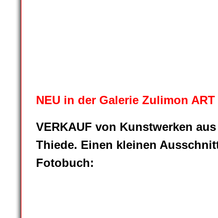
Zulimon-art-box_2018_08
Zulimon-art-box_2018_09
Zulimon-art-box_2018_12
Zulimon-art-box_2018_13
NEU in der Galerie Zulimon ART
VERKAUF von Kunstwerken aus
Thiede. Einen kleinen Ausschnit
Fotobuch: