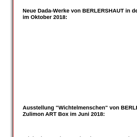
Neue Dada-Werke von BERLERSHAUT in der
im
Oktober 2018
:
dada-zulimon_0027
dada-zulimon_0021
dada-zulimon_0020
dada-zulimon_0023
dada-zulimon_0024
dada-zulimon_0022
Ausstellung "Wichtelmenschen" von BERL
Zulimon ART Box im Juni 2018: