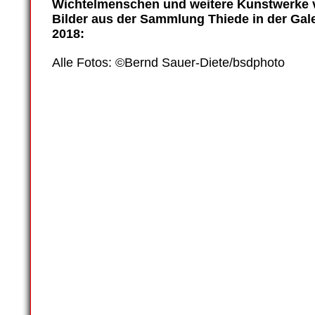
Wichtelmenschen und weitere Kunstwerk
Bilder aus der Sammlung Thiede in der Gal
2018:
Alle Fotos: ©Bernd Sauer-Diete/bsdphoto
Zulimon-art-box_2018_38
Zulimon-art-box_2018_37
Zulimon-art-box_2018_39
Zulimon-art-box_2018_40
Zulimon-art-box_2018_14
Zulimon-art-box_2018_28
Zulimon-art-box_2018_33
Zulimon-art-box_2018_35
Zulimon-art-box_2018_19
Zulimon-art-box_2018_20
Zulimon-art-box_2018_07