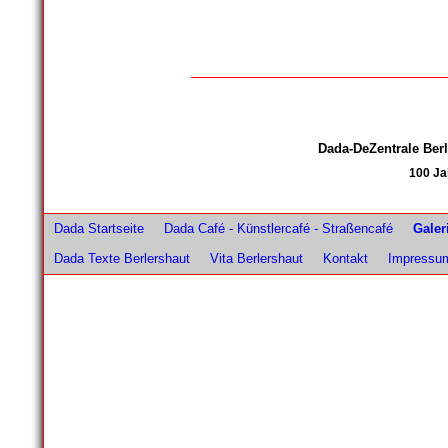
Dada-DeZentrale Be
100 Ja
Dada Startseite
Dada Café - Künstlercafé - Straßencafé
Galer
Dada Texte Berlershaut
Vita Berlershaut
Kontakt
Impressu