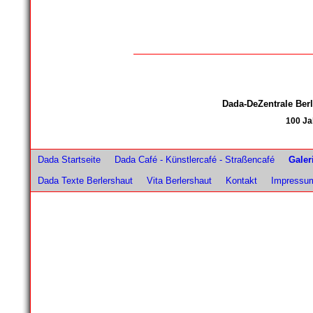
Dada-DeZentrale Be
100 Ja
Dada Startseite
Dada Café - Künstlercafé - Straßencafé
Galer
Dada Texte Berlershaut
Vita Berlershaut
Kontakt
Impressu