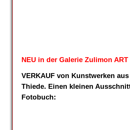
Zulimon-art-box_2018_08
Zulimon-art-box_2018_09
Zulimon-art-box_2018_12
Zulimon-art-box_2018_13
NEU in der Galerie Zulimon ART
VERKAUF von Kunstwerken aus
Thiede. Einen kleinen Ausschnit
Fotobuch: