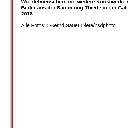
Wichtelmenschen und weitere Kunstwerk
Bilder aus der Sammlung Thiede in der Gal
2018:
Alle Fotos: ©Bernd Sauer-Diete/bsdphoto
Zulimon-art-box_2018_38
Zulimon-art-box_2018_37
Zulimon-art-box_2018_39
Zulimon-art-box_2018_40
Zulimon-art-box_2018_14
Zulimon-art-box_2018_28
Zulimon-art-box_2018_33
Zulimon-art-box_2018_35
Zulimon-art-box_2018_19
Zulimon-art-box_2018_20
Zulimon-art-box_2018_07