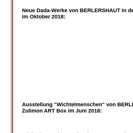
Neue Dada-Werke von BERLERSHAUT in der
im
Oktober 2018
:
dada-zulimon_0027
dada-zulimon_0021
dada-zulimon_0020
dada-zulimon_0023
dada-zulimon_0024
dada-zulimon_0022
Ausstellung "Wichtelmenschen" von BERL
Zulimon ART Box im Juni 2018: