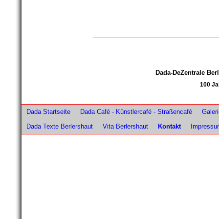
Dada-DeZentrale Be
100 Ja
Dada Startseite
Dada Café - Künstlercafé - Straßencafé
Galer
Dada Texte Berlershaut
Vita Berlershaut
Kontakt
Impressu