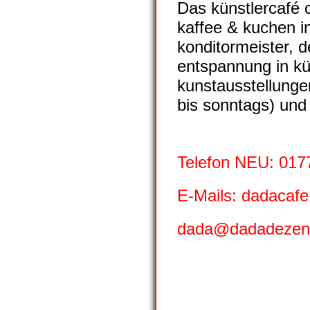
Das künstlercafé c
kaffee & kuchen i
konditormeister, 
entspannung in kü
kunstausstellung
bis sonntags) und
Telefon NEU: 017
E-Mails: dadaca
dada@dadadezent