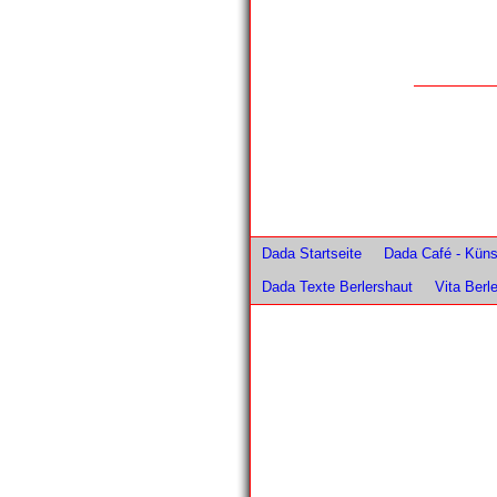
Dada Startseite
Dada Café - Künst
Dada Texte Berlershaut
Vita Berl