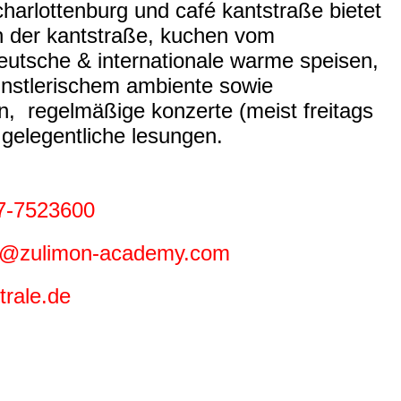
harlottenburg und café kantstraße bietet
n der kantstraße, kuchen vom
deutsche & internationale warme speisen,
nstlerischem ambiente sowie
en, regelmäßige
konzerte (meist freitags
 gelegentliche
lesungen.
7-7523600
fe@zulimon-academy.com
rale.de