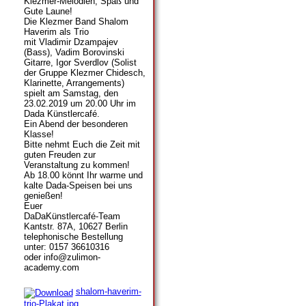
Klezmer-Melodien, Spaß und
Gute Laune!
Die Klezmer Band Shalom
Haverim als Trio
mit Vladimir Dzampajev
(Bass), Vadim Borovinski
Gitarre, Igor Sverdlov (Solist
der Gruppe Klezmer Chidesch,
Klarinette, Arrangements)
spielt am Samstag, den
23.02.2019 um 20.00 Uhr im
Dada Künstlercafé.
Ein Abend der besonderen
Klasse!
Bitte nehmt Euch die Zeit mit
guten Freuden zur
Veranstaltung zu kommen!
Ab 18.00 könnt Ihr warme und
kalte Dada-Speisen bei uns
genießen!
Euer
DaDaKünstlercafé-Team
Kantstr. 87A, 10627 Berlin
telephonische Bestellung
unter: 0157 36610316
oder info@zulimon-
academy.com
shalom-haverim-
trio-Plakat.jpg