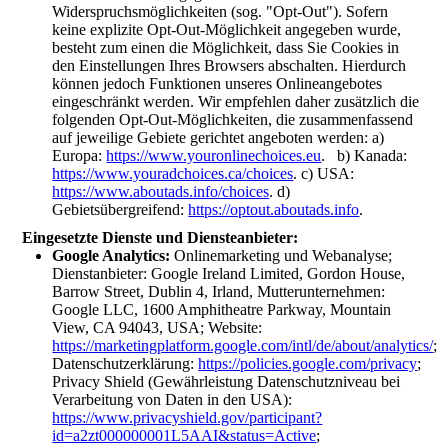
Widerspruchsmöglichkeiten (sog. "Opt-Out"). Sofern
keine explizite Opt-Out-Möglichkeit angegeben wurde,
besteht zum einen die Möglichkeit, dass Sie Cookies in
den Einstellungen Ihres Browsers abschalten. Hierdurch
können jedoch Funktionen unseres Onlineangebotes
eingeschränkt werden. Wir empfehlen daher zusätzlich die
folgenden Opt-Out-Möglichkeiten, die zusammenfassend
auf jeweilige Gebiete gerichtet angeboten werden: a)
Europa:
https://www.youronlinechoices.eu
. b) Kanada:
https://www.youradchoices.ca/choices
. c) USA:
https://www.aboutads.info/choices
. d)
Gebietsübergreifend:
https://optout.aboutads.info
.
Eingesetzte Dienste und Diensteanbieter:
Google Analytics:
Onlinemarketing und Webanalyse;
Dienstanbieter: Google Ireland Limited, Gordon House,
Barrow Street, Dublin 4, Irland, Mutterunternehmen:
Google LLC, 1600 Amphitheatre Parkway, Mountain
View, CA 94043, USA; Website:
https://marketingplatform.google.com/intl/de/about/analytics/
;
Datenschutzerklärung:
https://policies.google.com/privacy
;
Privacy Shield (Gewährleistung Datenschutzniveau bei
Verarbeitung von Daten in den USA):
https://www.privacyshield.gov/participant?
id=a2zt000000001L5AAI&status=Active
;