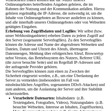
Onlineangebotes betreffenden Angaben gehören, die im
Rahmen der Nutzung und der Kommunikation anfallen. Hierzu
gehören regelmäßig die IP-Adresse, die notwendig ist, um die
Inhalte von Onlineangeboten an Browser ausliefern zu können,
und alle innerhalb unseres Onlineangebotes oder von Webseiten
getätigten Eingaben.
Erhebung von Zugriffsdaten und Logfiles
: Wir selbst (bzw.
unser Webhostinganbieter) erheben Daten zu jedem Zugriff auf
den Server (sogenannte Serverlogfiles). Zu den Serverlogfiles
können die Adresse und Name der abgerufenen Webseiten und
Dateien, Datum und Uhrzeit des Abrufs, übertragene
Datenmengen, Meldung über erfolgreichen Abruf, Browsertyp
nebst Version, das Betriebssystem des Nutzers, Referrer URL
(die zuvor besuchte Seite) und im Regelfall IP-Adressen und
der anfragende Provider gehören.
Die Serverlogfiles können zum einen zu Zwecken der
Sicherheit eingesetzt werden, z.B., um eine Überlastung der
Server zu vermeiden (insbesondere im Fall von
missbräuchlichen Angriffen, sogenannten DDoS-Attacken) und
zum anderen, um die Auslastung der Server und ihre Stabilität
sicherzustellen.
Verarbeitete Datenarten:
Inhaltsdaten (z.B.
Texteingaben, Fotografien, Videos), Nutzungsdaten (z.B.
besuchte Webseiten, Interesse an Inhalten, Zugriffszeiten),