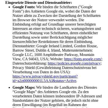
Eingesetzte Dienste und Diensteanbieter:
Google Fonts:
Wir binden die Schriftarten ("Google
Fonts") des Anbieters Google ein, wobei die Daten der
Nutzer allein zu Zwecken der Darstellung der Schriftarten
im Browser der Nutzer verwendet werden. Die
Einbindung erfolgt auf Grundlage unserer berechtigten
Interessen an einer technisch sicheren, wartungsfreien und
effizienten Nutzung von Schriftarten, deren einheitlicher
Darstellung sowie unter Berücksichtigung möglicher
lizenzrechtlicher Restriktionen für deren Einbindung.
Dienstanbieter: Google Ireland Limited, Gordon House,
Barrow Street, Dublin 4, Irland, Mutterunternehmen:
Google LLC, 1600 Amphitheatre Parkway, Mountain
View, CA 94043, USA; Website:
https://fonts.google.com/
;
Datenschutzerklärung:
https://policies.google.com/privacy
;
Privacy Shield (Gewährleistung Datenschutzniveau bei
Verarbeitung von Daten in den USA):
https://www.privacyshield.gov/participant?
id=a2zt000000001L5AAI&status=Active
.
Google Maps:
Wir binden die Landkarten des Dienstes
“Google Maps” des Anbieters Google ein. Zu den
verarbeiteten Daten können insbesondere IP-Adressen und
Standortdaten der Nutzer gehören, die jedoch nicht ohne
deren Einwilligung (im Regelfall im Rahmen der