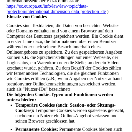
Informationsseite der EU-Kommission:
https://ec.europa.eu/info/law/law-topic/data-
protection/international-dimension-data-protection_de
).
Einsatz von Cookies
Cookies sind Textdateien, die Daten von besuchten Websites
oder Domains enthalten und von einem Browser auf dem
Computer des Benutzers gespeichert werden. Ein Cookie dient
in erster Linie dazu, die Informationen über einen Benutzer
während oder nach seinem Besuch innerhalb eines
Onlineangebotes zu speichern. Zu den gespeicherten Angaben
können z.B. die Spracheinstellungen auf einer Webseite, der
Loginstatus, ein Warenkorb oder die Stelle, an der ein Video
geschaut wurde, gehören. Zu dem Begriff der Cookies zählen
wir ferner andere Technologien, die die gleichen Funktionen
wie Cookies erfüllen (z.B., wenn Angaben der Nutzer anhand
pseudonymer Onlinekennzeichnungen gespeichert werden,
auch als "Nutzer-IDs" bezeichnet)
Die folgenden Cookie-Typen und Funktionen werden
unterschieden:
Temporäre Cookies (auch: Session- oder Sitzungs-
Cookies):
Temporäre Cookies werden spätestens gelöscht,
nachdem ein Nutzer ein Online-Angebot verlassen und
seinen Browser geschlossen hat.
Permanente Cookies:
Permanente Cookies bleiben auch