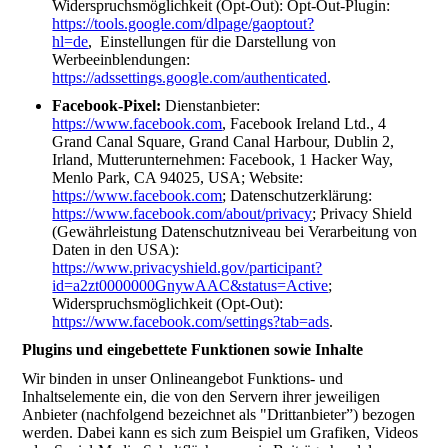
Widerspruchsmöglichkeit (Opt-Out): Opt-Out-Plugin:
https://tools.google.com/dlpage/gaoptout?
hl=de
, Einstellungen für die Darstellung von
Werbeeinblendungen:
https://adssettings.google.com/authenticated
.
Facebook-Pixel:
Dienstanbieter:
https://www.facebook.com
, Facebook Ireland Ltd., 4
Grand Canal Square, Grand Canal Harbour, Dublin 2,
Irland, Mutterunternehmen: Facebook, 1 Hacker Way,
Menlo Park, CA 94025, USA; Website:
https://www.facebook.com
; Datenschutzerklärung:
https://www.facebook.com/about/privacy
; Privacy Shield
(Gewährleistung Datenschutzniveau bei Verarbeitung von
Daten in den USA):
https://www.privacyshield.gov/participant?
id=a2zt0000000GnywAAC&status=Active
;
Widerspruchsmöglichkeit (Opt-Out):
https://www.facebook.com/settings?tab=ads
.
Plugins und eingebettete Funktionen sowie Inhalte
Wir binden in unser Onlineangebot Funktions- und
Inhaltselemente ein, die von den Servern ihrer jeweiligen
Anbieter (nachfolgend bezeichnet als "Drittanbieter”) bezogen
werden. Dabei kann es sich zum Beispiel um Grafiken, Videos