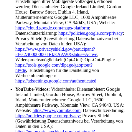
Einstellungen ihrer Mobilgeräte vollzogen), erhoben
werden; Dienstanbieter: Google Ireland Limited, Gordon
House, Barrow Street, Dublin 4, Irland,
Mutterunternehmen: Google LLC, 1600 Amphitheatre
Parkway, Mountain View, CA 94043, USA; Website:
https://cloud.google.com/maps-platform
;
Datenschutzerklärung:
https://policies.google.com/privacy
;
Privacy Shield (Gewährleistung Datenschutzniveau bei
Verarbeitung von Daten in den USA):
https://www.privacyshield.gov/participant?
id=a2zt0000000TRkEAAW&status=Active
;
Widerspruchsmöglichkeit (Opt-Out): Opt-Out-Plugin:
https://tools.google.com/dlpage/gaoptout?
hl=de
, Einstellungen für die Darstellung von
Werbeeinblendungen:
https://adssettings.google.com/authenticated
.
YouTube-Videos:
Videoinhalte; Dienstanbieter: Google
Ireland Limited, Gordon House, Barrow Street, Dublin 4,
Irland, Mutterunternehmen: Google LLC, 1600
Amphitheatre Parkway, Mountain View, CA 94043, USA;
Website:
https://www.youtube.com
; Datenschutzerklärung:
https://policies.google.com/privacy
; Privacy Shield
(Gewährleistung Datenschutzniveau bei Verarbeitung von
Daten in den USA):
https://www.privacyshield.gov/participant?