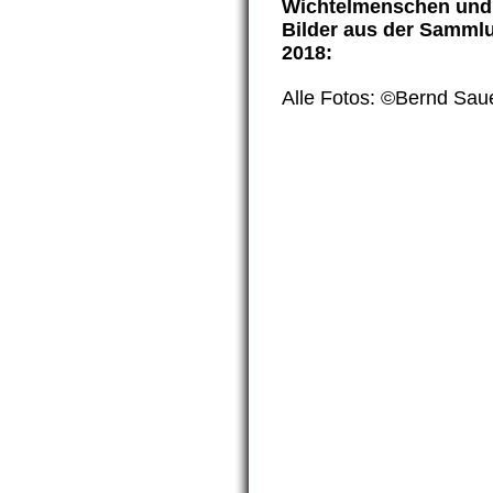
Wichtelmenschen und
Bilder aus der Sammlu
2018:
Alle Fotos: ©Bernd Sau
Zulimon-art-box_2018_38
Zulimon-art-box_2018_37
Zulimon-art-box_2018_39
Zulimon-art-box_2018_40
Zulimon-art-box_2018_14
Zulimon-art-box_2018_28
Zulimon-art-box_2018_33
Zulimon-art-box_2018_35
Zulimon-art-box_2018_19
Zulimon-art-box_2018_20
Zulimon-art-box_2018_07