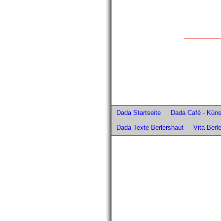
Dada Startseite
Dada Café - Künst
Dada Texte Berlershaut
Vita Berl