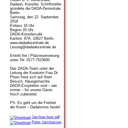
Dadaist, Künstler, Schriftsteller
gründete die DADA-Dezentrale
Berlin.
Samstag, den 22. September
2018
Einlass 18 Uhr
Beginn 20 Uhr
DADA-Künstlercafé
Kantstr. 87A, 10627 Berlin
www.dadadezentrale.de
Lesung@dadadezentrale.de
Eintritt frei | Platzreservierung
unter Tel. 0177-7523600
Das DADA-Team unter der
Leitung der Kuratorin Frau Dr.
Pham freut sich auf Ihren
Besuch. Hausgemachte
DADA-Essplatten sind – wie
immer – für unsere Gäste
frisch zubereitet.
PS: Es geht um die Freiheit
der Kunst – Dadaismus heute!
Jarchow liest.pdf
Peter Jarchow.jpg