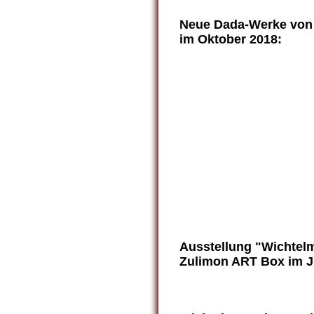
Neue Dada-Werke von
im
Oktober 2018
:
dada-zulimon_0027
dada-zulimon_0021
dada-zulimon_0020
dada-zulimon_0023
dada-zulimon_0024
dada-zulimon_0022
Ausstellung "Wichtel
Zulimon ART Box im J