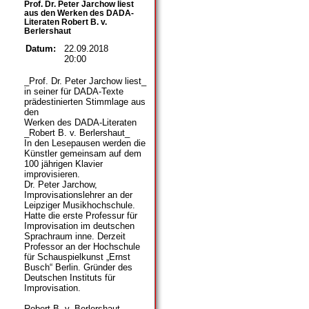
Prof. Dr. Peter Jarchow liest
aus den Werken des DADA-
Literaten Robert B. v.
Berlershaut
Datum:
22.09.2018
20:00
_Prof. Dr. Peter Jarchow liest_
in seiner für DADA-Texte
prädestinierten Stimmlage aus
den
Werken des DADA-Literaten
_Robert B. v. Berlershaut_
In den Lesepausen werden die
Künstler gemeinsam auf dem
100 jährigen Klavier
improvisieren.
Dr. Peter Jarchow,
Improvisationslehrer an der
Leipziger Musikhochschule.
Hatte die erste Professur für
Improvisation im deutschen
Sprachraum inne. Derzeit
Professor an der Hochschule
für Schauspielkunst „Ernst
Busch“ Berlin. Gründer des
Deutschen Instituts für
Improvisation.
Robert B. v. Berlershaut,