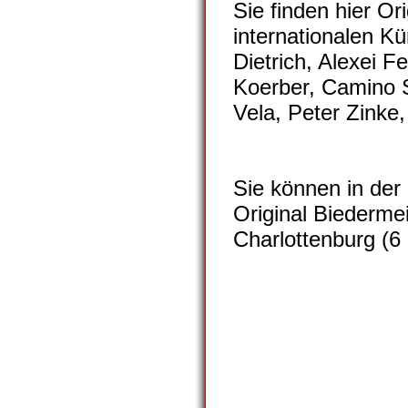
Sie finden hier O
internationalen Kü
Dietrich, Alexei 
Koerber, Camino S
Vela, Peter Zinke,
Sie können in der
Original Biederme
Charlottenburg (6
galerie-zulimon-NEU008
galerie-zulimon-NEU009
galerie-zulimon-NEU010