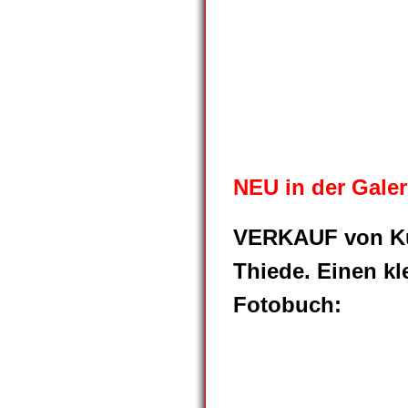
Zulimon-art-box_2018_08
Zulimon-art-box_2018_09
Zulimon-art-box_2018_12
Zulimon-art-box_2018_13
NEU in der Gale
VERKAUF von Ku
Thiede. Einen kl
Fotobuch: