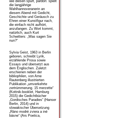
wie diesen spürt, pardon: spielt
die langjährige
Wahlhannoveranerin an
diesem Abend mit Gedicht,
Geschichte und Geräusch zu
Ehren einer Kunstfigur nach,
die einfach nicht aufhört,
anzufangen. Zu Wort kommt,
natürlich, auch Kurt
Schwitters: „Was sagen Sie
nun?“
Sylvia Geist, 1963 in Berlin
geboren, schreibt Lyrik,
erzählende Prosa sowie
Essays und übersetzt aus
dem Englischen. Zuletzt
erschienen neben der
bibliophilen, von Arne
Rautenberg illustrierten
Publikation „umverkehrte
zertrümmerung. 15 merzette“
(Kottnik-booklet, Hamburg
2015) die Gedichtbücher
„Gordisches Paradies“ (Hanser
Berlin, 2014) und in
slowakischer Übersetzung
„Ráno modré zviera a iné
básne“ (Ars Poetica,