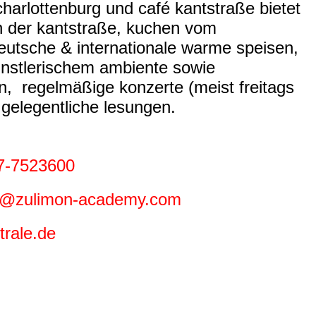
harlottenburg und café kantstraße bietet
n der kantstraße, kuchen vom
deutsche & internationale warme speisen,
nstlerischem ambiente sowie
en, regelmäßige
konzerte (meist freitags
 gelegentliche
lesungen.
7-7523600
fe@zulimon-academy.com
rale.de