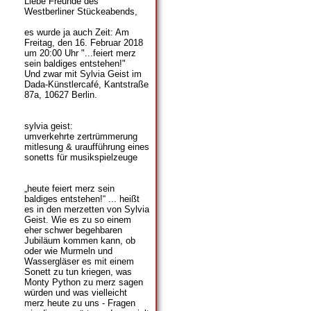
Liebe Freunde des
Westberliner Stückeabends,
es wurde ja auch Zeit: Am
Freitag, den 16. Februar 2018
um 20:00 Uhr "...feiert merz
sein baldiges entstehen!"
Und zwar mit Sylvia Geist im
Dada-Künstlercafé, Kantstraße
87a, 10627 Berlin.
sylvia geist:
umverkehrte zertrümmerung
mitlesung & uraufführung eines
sonetts für musikspielzeuge
„heute feiert merz sein
baldiges entstehen!“ ... heißt
es in den merzetten von Sylvia
Geist. Wie es zu so einem
eher schwer begehbaren
Jubiläum kommen kann, ob
oder wie Murmeln und
Wassergläser es mit einem
Sonett zu tun kriegen, was
Monty Python zu merz sagen
würden und was vielleicht
merz heute zu uns - Fragen