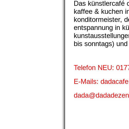
Das künstlercafé c
kaffee & kuchen i
konditormeister, 
entspannung in kü
kunstausstellung
bis sonntags) und
Telefon NEU: 017
E-Mails: dadaca
dada@dadadezent