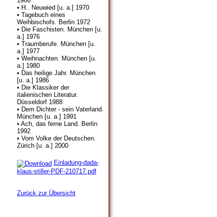
1966
• H.. Neuwied [u. a.] 1970
• Tagebuch eines
Weihbischofs. Berlin 1972
• Die Faschisten. München [u.
a.] 1976
• Traumberufe. München [u.
a.] 1977
• Weihnachten. München [u.
a.] 1980
• Das heilige Jahr. München
[u. a.] 1986
• Die Klassiker der
italienischen Literatur.
Düsseldorf 1988
• Dem Dichter - sein Vaterland.
München [u. a.] 1991
• Ach, das ferne Land. Berlin
1992
• Vom Volke der Deutschen.
Zürich [u. a.] 2000
Einladung-dada-
klaus-stiller-PDF-210717.pdf
Zurück zur Übersicht