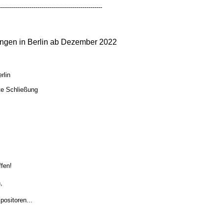
----------------------------------------------------
ngen in Berlin ab Dezember 2022
rlin
te Schließung
ffen!
,
ositoren...