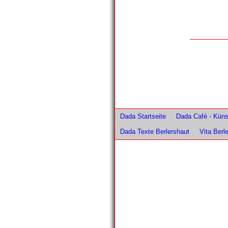
Dada Startseite
Dada Café - Künst
Dada Texte Berlershaut
Vita Berl