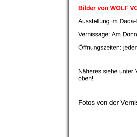
Bilder von WOLF 
Ausstellung im Dada-K
Vernissage: Am Donne
Öffnungszeiten: jede
Näheres siehe unter
oben
!
Fotos von der Vern
bsdphoto35717
bsdphoto35716