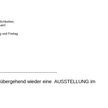
ichkeiten,
uen!
g und Freitag
-----------------------------------------------------------
vorrübergehend wieder eine AUSSTELLUNG im