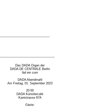
tsteller Robert B. v. BERLERSHAUT feierte am 31. Mai 2019 seine 70.
 u.a. mit einem Auftritt der Singer-Songwriterin LAURA BONDI.
----------------------------------------------------
---------------------------------------------------------
Das DADA Organ der
DADA DE CENTRALE Berlin
läd ein zum
DADA Abendmahl
Am Freitag, 01. September 2023
20:00
DADA Künstlercafé
Kantstrasse 87A
Gäste: