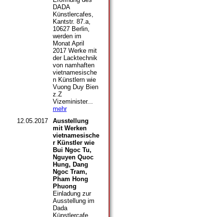
DADA
Künstlercafes,
Kantstr. 87.a,
10627 Berlin,
werden im
Monat April
2017 Werke mit
der Lacktechnik
von namhaften
vietnamesische
n Künstlern wie
Vuong Duy Bien
z.Z
Vizeminister...
mehr
12.05.2017
Ausstellung
mit Werken
vietnamesische
r Künstler wie
Bui Ngoc Tu,
Nguyen Quoc
Hung, Dang
Ngoc Tram,
Pham Hong
Phuong
Einladung zur
Ausstellung im
Dada
Künstlercafe,