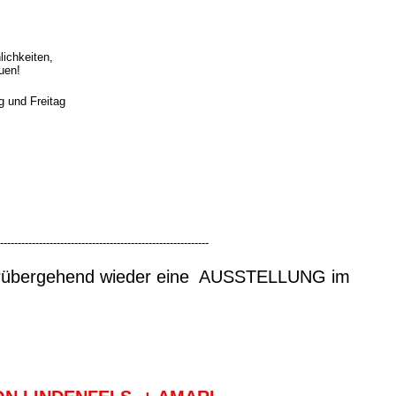
ichkeiten,
uen!
g und Freitag
-----------------------------------------------------------
vorrübergehend wieder eine AUSSTELLUNG im