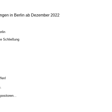
ngen in Berlin ab Dezember 2022
rlin
te Schließung
ffen!
,
ositoren...