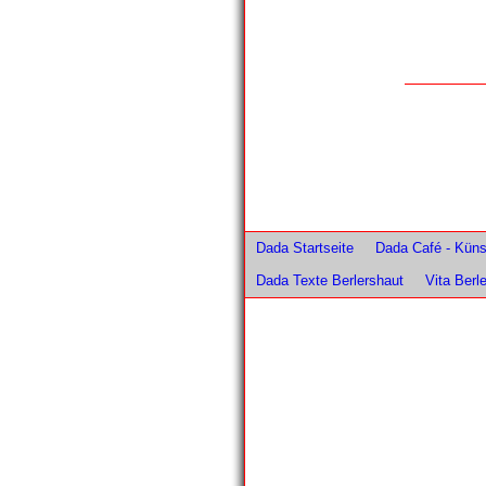
Dada Startseite
Dada Café - Künst
Dada Texte Berlershaut
Vita Berl