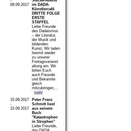
-
Stücke-Abend
08.09.2017
im DADA-
Künstlercafé
DRITTE FOLGE
ERSTE
STAFFEL
Liebe Freunde
des Dadaismus
– der Literatur,
der Musik und
bildenden
Kunst, Wir laden
hiermit wieder
zu unserer
Freitagsveranst
altung ein. Wir
bitten Euch
auch Freunde
und Bekannte
gleich
mitzubringen,...
mehr
15.09.2017
Peter Franz
-
Schmitt liest
15.09.2017
aus seinem
Buch
"Katastrophen
in Strophen"
Liebe Freunde,
das DADA