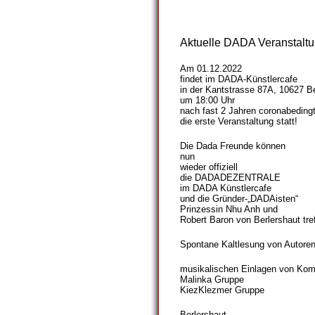
Aktuelle DADA Veranstaltu
Am 01.12.2022
findet im DADA-Künstlercafe
in der Kantstrasse 87A, 10627 Be
um 18:00 Uhr
nach fast 2 Jahren coronabeding
die erste Veranstaltung statt!
Die Dada Freunde können
nun
wieder offiziell
die DADADEZENTRALE
im DADA Künstlercafe
und die Gründer-„DADAisten“
Prinzessin Nhu Anh und
Robert Baron von Berlershaut tre
Spontane Kaltlesung von Autoren
musikalischen Einlagen von Komp
Malinka Gruppe
KiezKlezmer Gruppe
Berlershaut