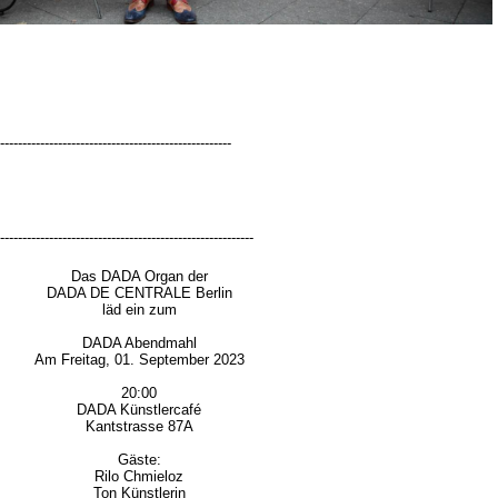
tsteller Robert B. v. BERLERSHAUT feierte am 31. Mai 2019 seine 70.
 u.a. mit einem Auftritt der Singer-Songwriterin LAURA BONDI.
----------------------------------------------------
---------------------------------------------------------
Das DADA Organ der
DADA DE CENTRALE Berlin
läd ein zum
DADA Abendmahl
Am Freitag, 01. September 2023
20:00
DADA Künstlercafé
Kantstrasse 87A
Gäste:
Rilo Chmieloz
Ton Künstlerin