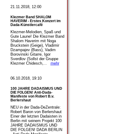
21.11.2018, 12:00
Klezmer Band SHALOM
HAVERIM - Erstes Konzert im
Dada-Künstlercafé
Klezmer-Melodien, Spaß und
Gute Laune! Die Klezmer Band
Shalom Haverim mit Noga
Bruckstein (Geige), Vladimir
Dzampajev (Bass), Vadim
Borovinski Gitarre, Igor
Sverdlov (Sollst der Gruppe
Klezmer Chidesch,...
mehr
06.10.2018, 19:10
100 JAHRE DADAISMUS UND
DIE FOLGEN! Anti-Dada-
Manifeste von Robert B.v.
Berlershaut
NEU in der Dada-DeZentrale:
Robert Baron von Berlershaut
Einer der letzten Dadaisten in
Berlin mit seinem Projekt 100
JAHRE DADAISMUS UND
DIE FOLGEN! DADA BERLIN