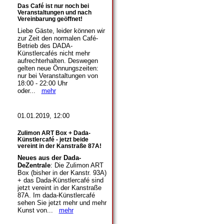
Das Café ist nur noch bei
Veranstaltungen und nach
Vereinbarung geöffnet!
Liebe Gäste, leider können wir
zur Zeit den normalen Café-
Betrieb des DADA-
Künstlercafés nicht mehr
aufrechterhalten. Deswegen
gelten neue Önnungszeiten:
nur bei Veranstaltungen von
18:00 - 22:00 Uhr
oder...
mehr
01.01.2019, 12:00
Zulimon ART Box + Dada-
Künstlercafé - jetzt beide
vereint in der Kanstraße 87A!
Neues aus der Dada-
DeZentrale
: Die Zulimon ART
Box (bisher in der Kanstr. 93A)
+ das Dada-Künstlercafé sind
jetzt vereint in der Kanstraße
87A. Im dada-Künstlercafé
sehen Sie jetzt mehr und mehr
Kunst von...
mehr