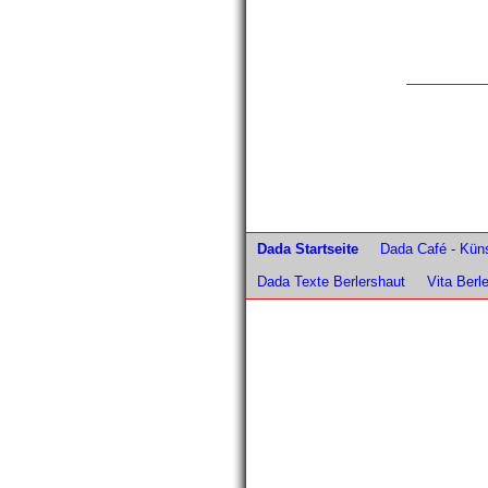
Dada Startseite
Dada Café - Küns
Dada Texte Berlershaut
Vita Berl