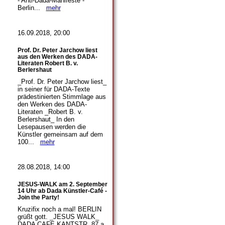
- Anti-Dada-Manifeste -
Berlin...
mehr
16.09.2018, 20:00
Prof. Dr. Peter Jarchow liest
aus den Werken des DADA-
Literaten Robert B. v.
Berlershaut
_Prof. Dr. Peter Jarchow liest_
in seiner für DADA-Texte
prädestinierten Stimmlage aus
den Werken des DADA-
Literaten _Robert B. v.
Berlershaut_ In den
Lesepausen werden die
Künstler gemeinsam auf dem
100...
mehr
28.08.2018, 14:00
JESUS-WALK am 2. September
14 Uhr ab Dada Künstler-Café -
Join the Party!
Kruzifix noch a mal! BERLIN
grüßt gott. _JESUS WALK_
DADA CAFE KANTSTR. 87 a