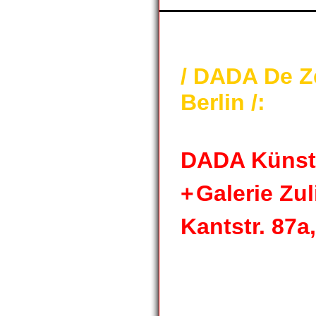
/ DADA De Z
Berlin /:
DADA Künst
+
Galerie Z
Kantstr. 87a